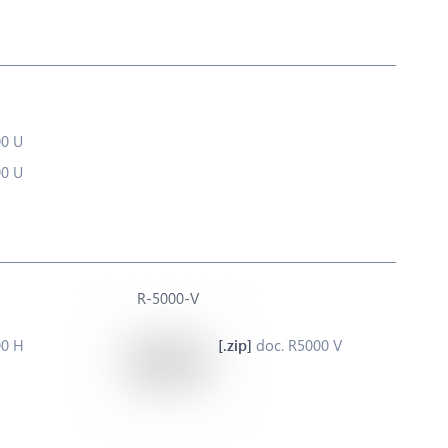
00 U
00 U
R-5000-V
00 H
doc. R5000 V