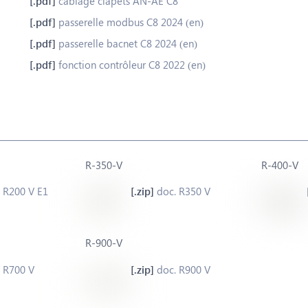
câblage clapets AN-AE C8
passerelle modbus C8 2024 (en)
passerelle bacnet C8 2024 (en)
fonction contrôleur C8 2022 (en)
R-350-V
R-400-V
 R200 V E1
doc. R350 V
R-900-V
 R700 V
doc. R900 V