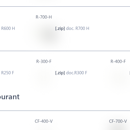
R-700-H
 R600 H
doc. R700 H
R-300-F
R-400-F
 R250 F
doc.R300 F
ourant
CF-400-V
CF-700-V